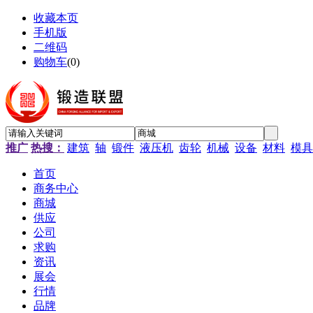
收藏本页
手机版
二维码
购物车
(
0
)
推广
热搜：
建筑
轴
锻件
液压机
齿轮
机械
设备
材料
模具
首页
商务中心
商城
供应
公司
求购
资讯
展会
行情
品牌