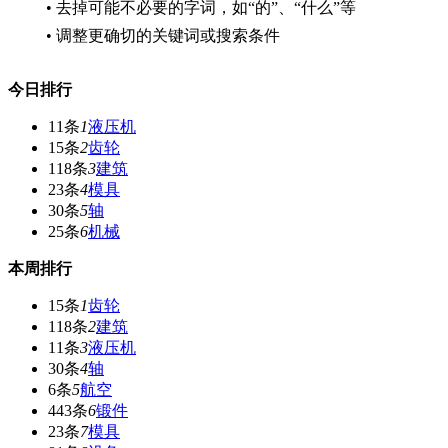
• 去掉可能不必要的字词，如“的”、“什么”等
• 调整更确切的关键词或搜索条件
今日排行
11条
1
液压机
15条
2
齿轮
118条
3
建筑
23条
4
模具
30条
5
轴
25条
6
机械
本周排行
15条
1
齿轮
118条
2
建筑
11条
3
液压机
30条
4
轴
6条
5
航空
443条
6
锻件
23条
7
模具