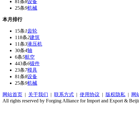
81条
8
设备
25条
9
机械
本月排行
15条
1
齿轮
118条
2
建筑
11条
3
液压机
30条
4
轴
6条
5
航空
443条
6
锻件
23条
7
模具
81条
8
设备
25条
9
机械
网站首页
|
关于我们
|
联系方式
|
使用协议
|
版权隐私
|
网
All rights reserved by Forging Alliance for Import and Export & Beij