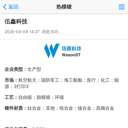
返回
热模锻
伍鑫科技
2026-04-09 14:27 浏览:
505
企业类型：
生产型
市场：
航空航天；国防军工；海工船舶；医疗；化工；能
源；
3
打印
3
工艺：
自由锻；胎模锻；环锻
锻件材质：
钛合金；其他：锆合金；镍合金；高熵合金