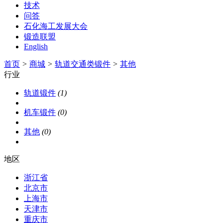
技术
问答
石化海工发展大会
锻造联盟
English
首页
>
商城
>
轨道交通类锻件
>
其他
行业
轨道锻件
(1)
机车锻件
(0)
其他
(0)
地区
浙江省
北京市
上海市
天津市
重庆市