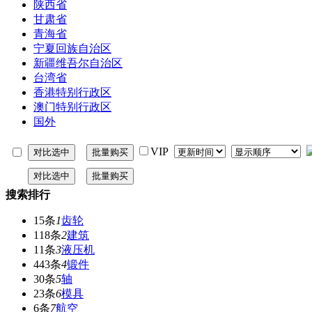
陕西省
甘肃省
青海省
宁夏回族自治区
新疆维吾尔自治区
台湾省
香港特别行政区
澳门特别行政区
国外
VIP
搜索排行
15条
1
齿轮
118条
2
建筑
11条
3
液压机
443条
4
锻件
30条
5
轴
23条
6
模具
6条
7
航空