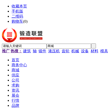
收藏本页
手机版
二维码
购物车
(
0
)
推广
热搜：
建筑
轴
锻件
液压机
齿轮
机械
设备
材料
模具
首页
商务中心
商城
供应
公司
求购
资讯
展会
行情
品牌