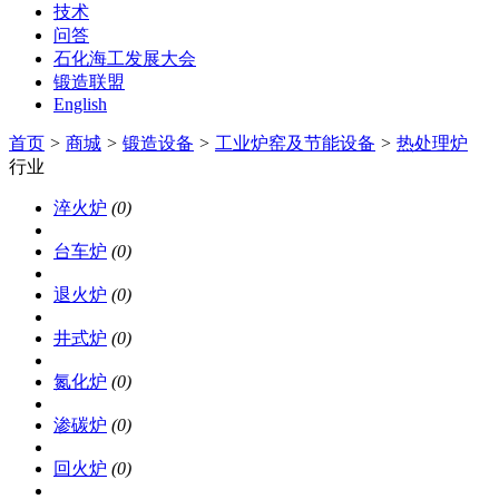
技术
问答
石化海工发展大会
锻造联盟
English
首页
>
商城
>
锻造设备
>
工业炉窑及节能设备
>
热处理炉
行业
淬火炉
(0)
台车炉
(0)
退火炉
(0)
井式炉
(0)
氮化炉
(0)
渗碳炉
(0)
回火炉
(0)