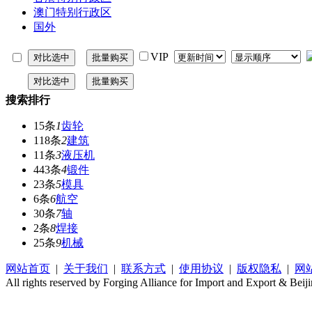
澳门特别行政区
国外
VIP
搜索排行
15条
1
齿轮
118条
2
建筑
11条
3
液压机
443条
4
锻件
23条
5
模具
6条
6
航空
30条
7
轴
2条
8
焊接
25条
9
机械
网站首页
|
关于我们
|
联系方式
|
使用协议
|
版权隐私
|
网
All rights reserved by Forging Alliance for Import and Export & Beij