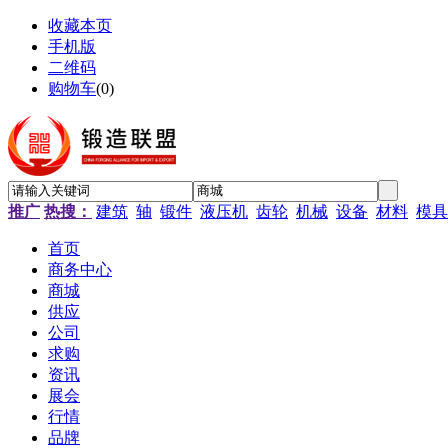
收藏本页
手机版
二维码
购物车
(
0
)
推广
热搜：
建筑
轴
锻件
液压机
齿轮
机械
设备
材料
模具
首页
商务中心
商城
供应
公司
求购
资讯
展会
行情
品牌