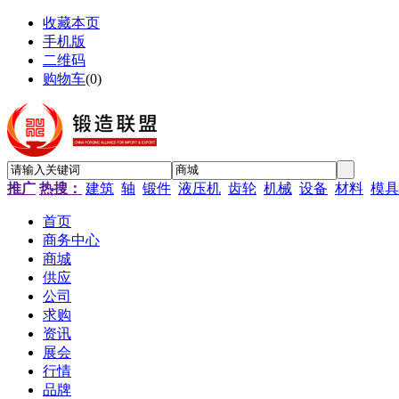
收藏本页
手机版
二维码
购物车
(
0
)
推广
热搜：
建筑
轴
锻件
液压机
齿轮
机械
设备
材料
模具
首页
商务中心
商城
供应
公司
求购
资讯
展会
行情
品牌