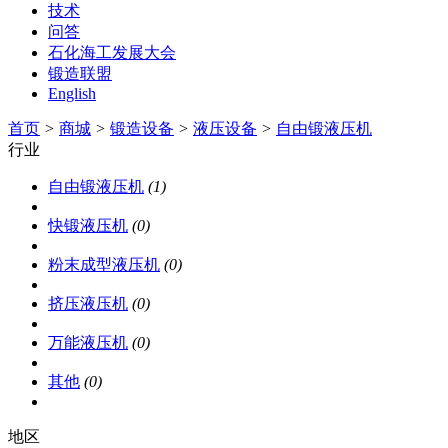
技术
问答
石化海工发展大会
锻造联盟
English
首页
>
商城
>
锻造设备
>
液压设备
>
自由锻液压机
行业
自由锻液压机
(1)
快锻液压机
(0)
粉末成型液压机
(0)
挤压液压机
(0)
万能液压机
(0)
其他
(0)
地区