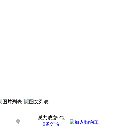
总共成交0笔
0条评价