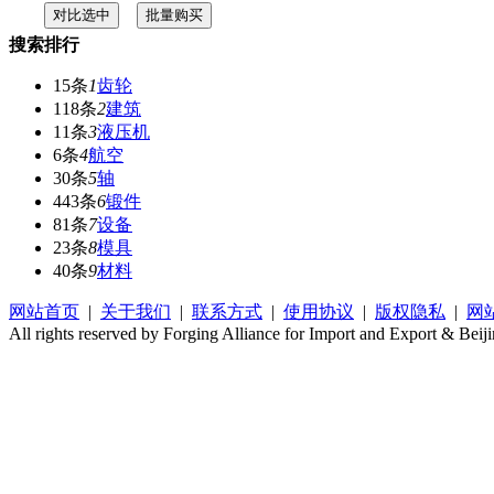
搜索排行
15条
1
齿轮
118条
2
建筑
11条
3
液压机
6条
4
航空
30条
5
轴
443条
6
锻件
81条
7
设备
23条
8
模具
40条
9
材料
网站首页
|
关于我们
|
联系方式
|
使用协议
|
版权隐私
|
网
All rights reserved by Forging Alliance for Import and Export & Beij