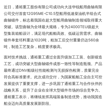
近日，通裕重工股份有限公司成功向大连华锐船用曲轴有限
公司交付首套12G95ME-C10.5型船用低速柴油机半组合式
曲轴锻件，标志着我国在超大型船用曲轴制造领域取得重大
突破。该型曲轴为全球最大规格，专为24000TEU级超大
型集装箱船设计，满足现代船舶高效、低碳运营需求。曲轴
锻件单套坯料重达1020吨，粗加工后交付重量仍达560余
吨，制造工艺复杂，精度要求极高。
面对技术挑战，通裕重工通过全面升级加工工装、创新锻造
工艺，成功突破大型曲轴锻件成形一致性等制造瓶颈。产品
最终通过DNV船级社性能检测与无损探伤检测，质量完全
符合高标准要求。此次成功交付，为国家船舶工业自主可控
发展提供了重要支撑，进一步巩固了通裕重工与合作伙伴的
战略关系，提升了企业在全球大型锻件市场的综合竞争力。
通裕重工表示，将继续发挥高端装备制造优势，推动我国造
船业迈向高质量发展新阶段。