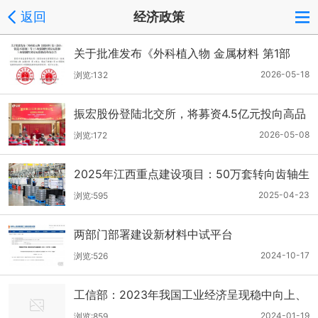
返回
经济政策
关于批准发布《外科植入物 金属材料 第1部
分：锻造不锈钢》等15项强制性国家标准和3项
2026-05-18
浏览:132
强制性国家标准修改单的公告
振宏股份登陆北交所，将募资4.5亿元投向高品
质锻件改扩建项目
2026-05-08
浏览:172
2025年江西重点建设项目：50万套转向齿轴生
产线落地
2025-04-23
浏览:595
两部门部署建设新材料中试平台
2024-10-17
浏览:526
工信部：2023年我国工业经济呈现稳中向上、
回升向好态势
2024-01-19
浏览:859