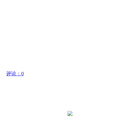
5M
评论：0