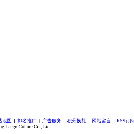
站地图
|
排名推广
|
广告服务
|
积分换礼
|
网站留言
|
RSS订
ing Leegn Culture Co., Ltd.