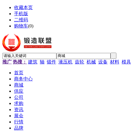
收藏本页
手机版
二维码
购物车
(
0
)
推广
热搜：
建筑
轴
锻件
液压机
齿轮
机械
设备
材料
模具
首页
商务中心
商城
供应
公司
求购
资讯
展会
行情
品牌