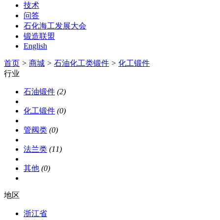
技术
问答
石化海工发展大会
锻造联盟
English
首页
>
商城
>
石油化工类锻件
>
化工锻件
行业
石油锻件
(2)
化工锻件
(0)
管阀类
(0)
法兰类
(11)
其他
(0)
地区
浙江省