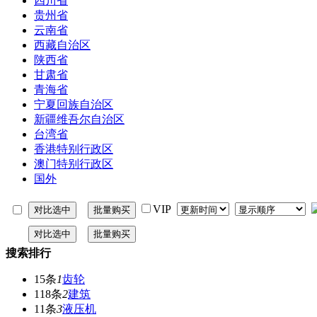
四川省
贵州省
云南省
西藏自治区
陕西省
甘肃省
青海省
宁夏回族自治区
新疆维吾尔自治区
台湾省
香港特别行政区
澳门特别行政区
国外
VIP
搜索排行
15条
1
齿轮
118条
2
建筑
11条
3
液压机